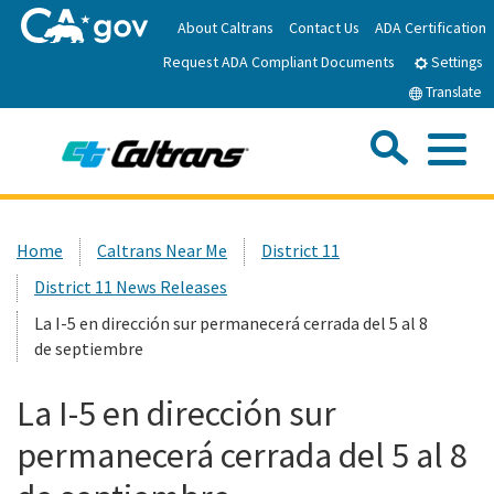
Skip
About Caltrans
Contact Us
ADA Certification
to
Request ADA Compliant Documents
Main
Settings
Content
Translate
Sea
Me
Custom Google Search
Submit
Close Se
Home
Home
Caltrans Near Me
District 11
District 11 News Releases
News
La I-5 en dirección sur permanecerá cerrada del 5 al 8
de septiembre
Work with Caltrans
La I-5 en dirección sur
Programs
permanecerá cerrada del 5 al 8
Caltrans Near Me