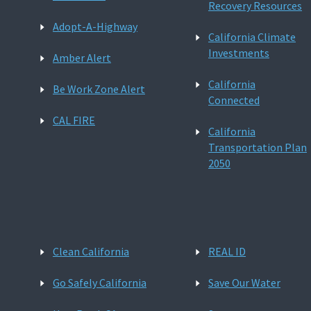
Recovery Resources
Adopt-A-Highway
California Climate
Investments
Amber Alert
California
Be Work Zone Alert
Connected
CAL FIRE
California
Transportation Plan
2050
Clean California
REAL ID
Go Safely California
Save Our Water